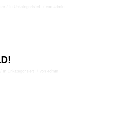
/
/
are
in
Unkategorisiert
von
4dmin
D!
/
/
in
Unkategorisiert
von
4dmin