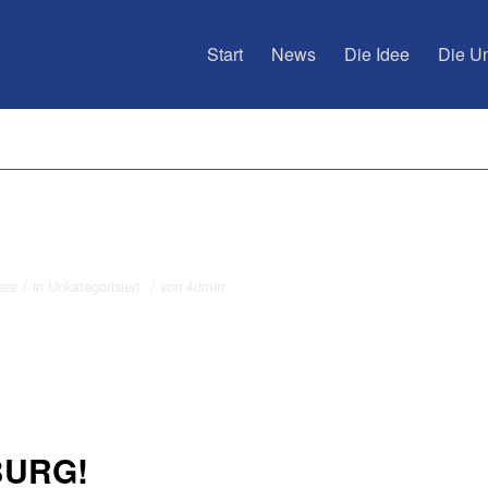
Start
News
Die Idee
Die Un
/
/
are
in
Unkategorisiert
von
4dmin
BURG!