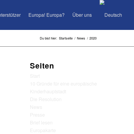
terstützer
Europa! Europa?
Über uns
Du bist hier:
Startseite
/
News
/
2020
Seiten
Start
10 Gründe für eine europäische
Kinderhauptstadt
Die Resolution
News
Presse
Brief lesen
Europakarte