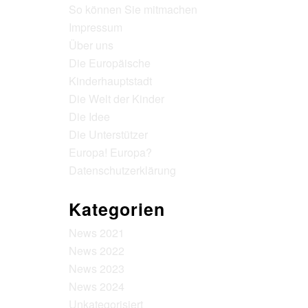
So können Sie mitmachen
Impressum
Über uns
Die Europäische
Kinderhauptstadt
Die Welt der Kinder
Die Idee
Die Unterstützer
Europa! Europa?
Datenschutzerklärung
Kategorien
News 2021
News 2022
News 2023
News 2024
Unkategorisiert